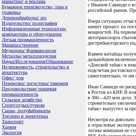
маркетинг и реклама
с Иваном Саввиди о во
Бумажное производство, тара и
российский рынок. Пре
упаковка
Деревообработка/ лес
Вчера ситуацию отчаст
Издательство/ полиграфия
начнет процесс по пос
Информационные технологии,
мощностей. На первом 
компьютеры и оборудование
автотранспорта сбытов
Легкая промышленность
дистрибьюторского по
Машиностроение
Медицина/ Фармакология
Взамен китайцы получа
Металлы/ металлоизделия
дальнейшим включение
Наука/Исследования/Образование
«Донской табак» в нек
Недвижимость, строительство и
подсчетам ростовского
архитектура
самостоятельно, то им
Офис/ дом
Перевозки/ логистика/ таможня
Иван Саввиди не раскр
Продовольствие/ пищевая
в Ростов из КНР. В но
промышленность
в 300—420 млн долл. З
Сельское хозяйство
стремительно увеличив
Спорт/отдых/туризм
табак» выпустил за пр
Сырье, полуфабрикаты
Топливо и энергетика
Несмотря на довольно
Транспорт
и отраслевые эксперты
Химия
логике компания не ст
Экология
РБК daily главный ред