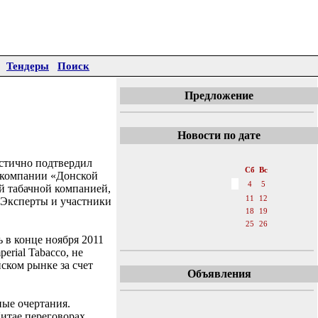
Тендеры
Поиск
Предложение
Новости по дате
«
Август 2012
»
астично подтвердил
Пн
Вт
Ср
Чт
Пт
Сб
Вс
— компании «Донской
1
2
3
4
5
ой табачной компанией,
6
7
8
9
10
11
12
. Эксперты и участники
13
14
15
16
17
18
19
20
21
22
23
24
25
26
ь в конце ноября 2011
27
28
29
30
31
rial Tabacco, не
ском рынке за счет
Объявления
ные очертания.
итае переговорах