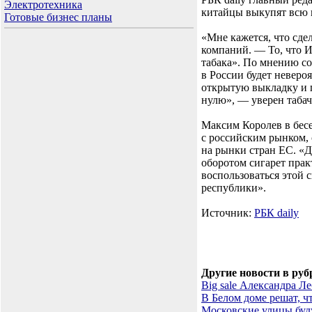
Электротехника
китайцы выкупят всю
Готовые бизнес планы
«Мне кажется, что сде
компаний. — То, что И
табака». По мнению со
в России будет неверо
открытую выкладку и п
нулю», — уверен таба
Максим Королев в бесе
с российским рынком, 
на рынки стран ЕС. «Д
оборотом сигарет прак
воспользоваться этой 
республики».
Источник:
РБК daily
Другие новости в руб
Big sale Александра Л
В Белом доме решат, ч
Московские улицы буду