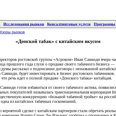
а
Исследования рынков
Консалтинговые услуги
Программы
бзоры рынков
«Донской табак» с китайским вкусом
директоров ростовской группы «Агроком» Иван Саввиди вчера ч
нца прошлого года слухи о продаже своего табачного бизнеса 
осдумы рассказал о подписании договора с неназванной китайск
на Саввиди, будет инвестировать в бизнес ростовских табачников
 что речь идет о полной продаже «Донского табака» китайцам.
 Саввиди готов избавиться от своего табачного актива, появилис
ьных покупателей называлась транснациональная корпорация Impe
ущественную конкуренцию «большой табачной тройке» на россий
и одна из китайских табачных госкомпаний.
 о вероятной сделке с китайским партнером стали обретать реаль
й компании Hongta Group Лю Вандонг сообщил о прошедших в К