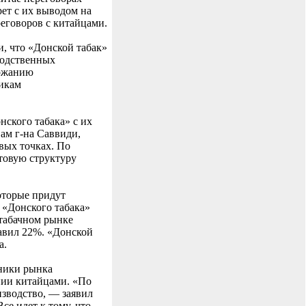
ет с их выводом на
еговоров с китайцами.
, что «Донской табак»
водственных
ержанию
никам
ского табака» с их
ам г-на Саввиди,
вых точках. По
товую структуру
оторые придут
 «Донского табака»
 табачном рынке
тавил 22%. «Донской
а.
тники рынка
нии китайцами. «По
изводство, — заявил
се идет к тому, что