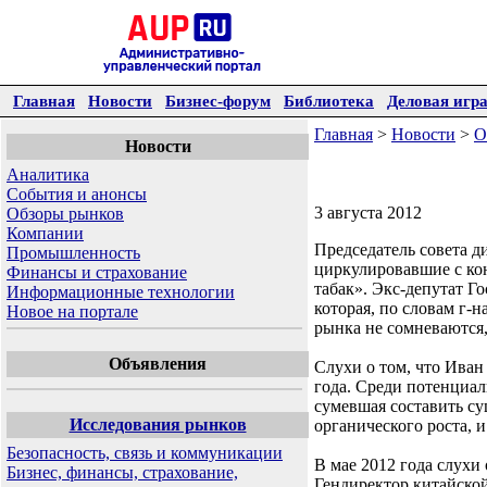
Главная
Новости
Бизнес-форум
Библиотека
Деловая игр
Главная
>
Новости
>
О
Новости
Аналитика
События и анонсы
3 августа 2012
Обзоры рынков
Компании
Председатель совета 
Промышленность
циркулировавшие с ко
Финансы и страхование
табак». Экс-депутат Г
Информационные технологии
которая, по словам г-
Новое на портале
рынка не сомневаются,
Объявления
Слухи о том, что Иван
года. Среди потенциал
сумевшая составить с
Исследования рынков
органического роста, 
Безопасность, связь и коммуникации
В мае 2012 года слухи
Бизнес, финансы, страхование,
Гендиректор китайско