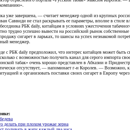
 компанию».
лка уже завершена, — считает менеджер одной из крупных росс
ван Саввиди не стал раскрывать ее параметры, вполне в стиле в
беседника РБК daily, китайцам в условиях ужесточения табачног
ятно трудно успешно вывести на российский рынок собственные 
родажу сигарет в ларьках, то шансы на успех незнакомой потр
чный менеджер.
де с РБК daily предположил, что интерес китайцев может быть с
сколько с возможностью получить канал для серого импорта св
онской табак» очень хорошо представлен в Абхазии и Приднестро
тически отсутствует, — напоминает г-н Королев. — Возможно, к
ситуацией и организовать поставки своих сигарет в Европу чере
рике:
ебедева
то делать при плохом урожае зерна
т поливать в жару каждый два часа