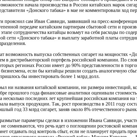
зможности начала производства в России китайских марок сигар
дставители «Донского табака» в мае не комментировали ход пер
и прояснил сам Иван Саввиди, заявивший на пресс-конференции
тепенной передаче китайским партнерам сбытовой сети и произ
этапе сотрудничества китайцы возьмут на себя расходы по сод
ой сети «Донского табака» и выплату заработной платы сотруд
дразделения.
т возможность выпуска собственных сигарет на мощностях «Дон
м в дистрибьюторский портфель российской компании. По слов
оторых регионах России имеет до 90% представленности в торго
 бизнесмена, если бы китайцы решили создать аналогичную сбы
 пришлось бы инвестировать более 1 млрд долл.
ыл ни названия китайской компании, ни размера инвестиций, к
ябре прошлого года финансовые аналитики оценивали стоимость
а несколько последних лет крупнейшая российская компания на
ала выпуск продукции. Так, рост производства в 2011 году сос
ошлый год 33 млрд сигарет, заняв около 8% отечественного рынк
 размытые параметры сделки в изложении Ивана Саввиди, учас
 не сомневаются, что речь идет о поглощении ростовской компа
анет отдавать под контроль сбыт, если не планирует продать про
актор отраслевого портала «Русский табак» Максим Королев. — В