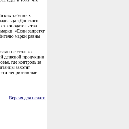
ийских табачных
ладельца «Донского
о законодательства
марки. «Если запретят
ебителю марки равны
вязан не столько
оей дешевой продукции
вье, где контроль за
итайцы захотят
з эти непризнанные
Версия для печати