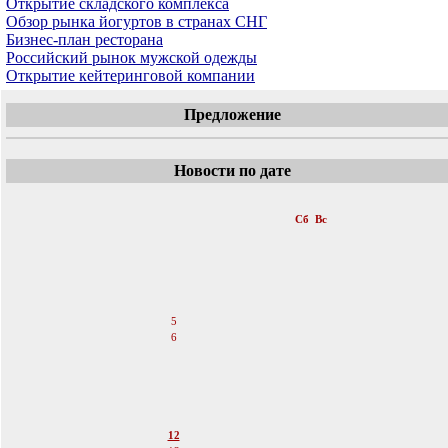
Открытие складского комплекса
Обзор рынка йогуртов в странах СНГ
Бизнес-план ресторана
Российский рынок мужской одежды
Открытие кейтеринговой компании
Предложение
Новости по дате
«
Май 2012
»
Пн
Вт
Ср
Чт
Пт
Сб
Вс
1
2
3
4
5
6
7
8
9
10
11
12