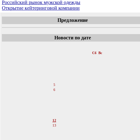
Российский рынок мужской одежды
Открытие кейтеринговой компании
Предложение
Новости по дате
«
Май 2012
»
Пн
Вт
Ср
Чт
Пт
Сб
Вс
1
2
3
4
5
6
7
8
9
10
11
12
13
14
15