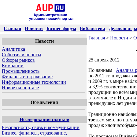
Главная
Новости
Бизнес-форум
Библиотека
Деловая игр
Главная
>
Новости
>
О
Новости
Аналитика
События и анонсы
25 апреля 2012
Обзоры рынков
Компании
По данным «
Анализа 
Промышленность
по 2011 гг. продажи х
Финансы и страхование
и 2009 гг. в мире наб
Информационные технологии
и 3,9% соответственно
Новое на портале
продукции во всём мир
в том числе в Индии и
Объявления
предыдущих лет увелич
Традиционно наибольш
Исследования рынков
третьем мете по натур
продаж хлопчатобумажно
Безопасность, связь и коммуникации
Бизнес, финансы, страхование,
По прогнозам BusinesS