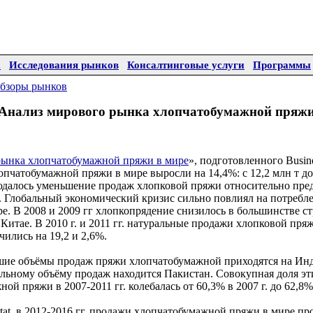
а
Исследования рынков
Консалтинговые услуги
Программы
бзоры рынков
Анализ мирового рынка хлопчатобумажной пряж
рынка хлопчатобумажной пряжи в мире
», подготовленного Busine
лопчатобумажной пряжи в мире выросли на 14,4%: с 12,2 млн т до
людалось уменьшение продаж хлопковой пряжи относительно пре
. Глобальный экономический кризис сильно повлиял на потребл
е. В 2008 и 2009 гг хлопкопрядение снизилось в большинстве с
 Китае. В 2010 г. и 2011 гг. натуральные продажи хлопковой пря
ились на 19,2 и 2,6%.
ие объёмы продаж пряжи хлопчатобумажной приходятся на Ин
альному объёму продаж находится Пакистан. Совокупная доля эт
й пряжи в 2007-2011 гг. колебалась от 60,3% в 2007 г. до 62,8% 
tat, в 2012-2016 гг. продажи хлопчатобумажной пряжи в мире пр