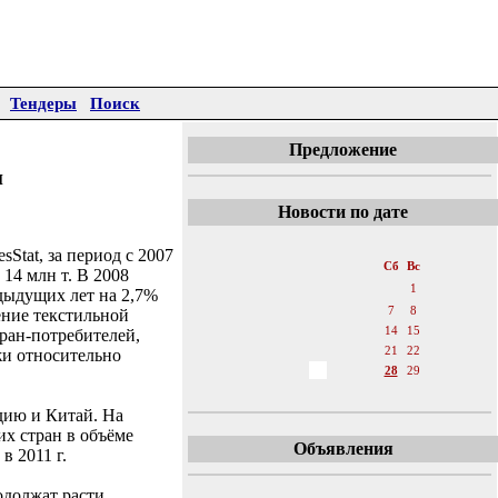
Тендеры
Поиск
Предложение
и
Новости по дате
«
Апрель 2012
»
sStat, за период с 2007
Пн
Вт
Ср
Чт
Пт
Сб
Вс
 14 млн т. В 2008
1
дыдущих лет на 2,7%
2
3
4
5
6
7
8
ение текстильной
9
10
11
12
13
14
15
тран-потребителей,
16
17
18
19
20
21
22
жи относительно
23
24
25
26
27
28
29
30
дию и Китай. На
их стран в объёме
Объявления
в 2011 г.
одолжат расти