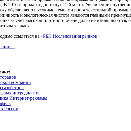
д. В 2016 г. продажи достигнут 15,6 млн т. Увеличение внутренн
жу обусловлено высокими темпами роста текстильной промышл
еничность и экологическая чистота являются главными преимущ
лопка за счет высокой плотности очень долго не изнашиваются, 
питывать влагу.
одимо ссылаться на «
РБК.Исследования рынков
».
овании…
рике:
торанов
говой компании
 газобетона
щевых ингредиентов
ынка Интернет-рекламы
афель
 в России