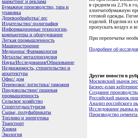
маркетинг и реклама
в среднем на 2,1% в го
Бумажное производство, тара и
хлопчатобумажную пря
упаковка
готовой одежды. Гиги
Деревообработка/ лес
изделий. Изделия из х
Издательство/ полиграфия
пропускать воздух и в
Информационные технологии,
компьютеры и оборудование
При перепечатке необх
Легкая промышленность
Машиностроение
Подробнее об исслед
Медицина/ Фармакология
Металлы/ металлоизделия
Наука/Исследования/Образование
Недвижимость, строительство и
архитектура
Другие новости в руб
Офис/ дом
Московский рынок рес
Перевозки/ логистика/ таможня
Бизнес-план кейтерин
Продовольствие/ пищевая
Создание производства
промышленность
Российский рынок пи
Сельское хозяйство
Анализ российского р
Спорт/отдых/туризм
Исследование рынка в
Сырье, полуфабрикаты
Производство цемента
Топливо и энергетика
Транспорт
Химия
Экология