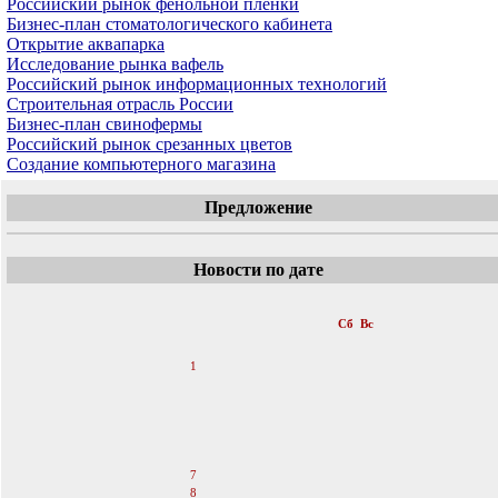
Российский рынок фенольной пленки
Бизнес-план стоматологического кабинета
Открытие аквапарка
Исследование рынка вафель
Российский рынок информационных технологий
Строительная отрасль России
Бизнес-план свинофермы
Российский рынок срезанных цветов
Создание компьютерного магазина
Предложение
Новости по дате
«
Апрель 2012
»
Пн
Вт
Ср
Чт
Пт
Сб
Вс
1
2
3
4
5
6
7
8