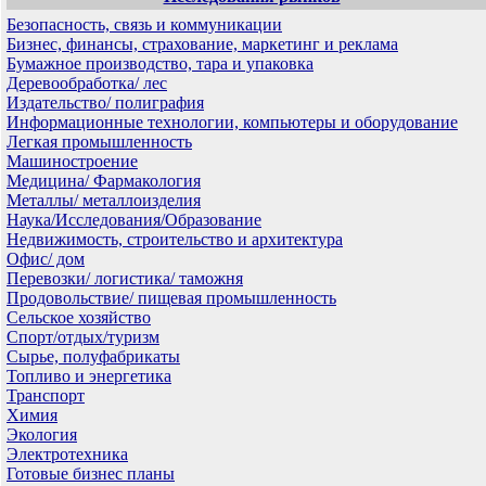
Безопасность, связь и коммуникации
Бизнес, финансы, страхование, маркетинг и реклама
Бумажное производство, тара и упаковка
Деревообработка/ лес
Издательство/ полиграфия
Информационные технологии, компьютеры и оборудование
Легкая промышленность
Машиностроение
Медицина/ Фармакология
Металлы/ металлоизделия
Наука/Исследования/Образование
Недвижимость, строительство и архитектура
Офис/ дом
Перевозки/ логистика/ таможня
Продовольствие/ пищевая промышленность
Сельское хозяйство
Спорт/отдых/туризм
Сырье, полуфабрикаты
Топливо и энергетика
Транспорт
Химия
Экология
Электротехника
Готовые бизнес планы