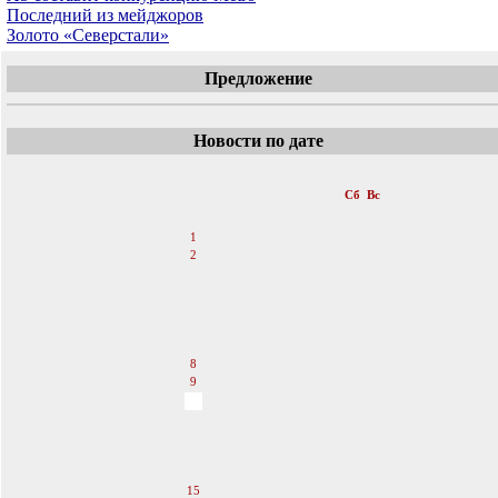
Последний из мейджоров
Золото «Северстали»
Предложение
Новости по дате
«
Сентябрь 2007
»
Пн
Вт
Ср
Чт
Пт
Сб
Вс
1
2
3
4
5
6
7
8
9
10
11
12
13
14
15