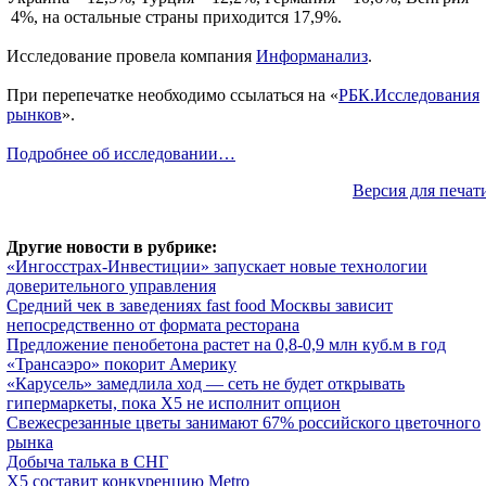
4%, на остальные страны приходится 17,9%.
Исследование провела компания
Информанализ
.
При перепечатке необходимо ссылаться на «
РБК.Исследования
рынков
».
Подробнее об исследовании…
Версия для печат
Другие новости в рубрике:
«Ингосстрах-Инвестиции» запускает новые технологии
доверительного управления
Средний чек в заведениях fast food Москвы зависит
непосредственно от формата ресторана
Предложение пенобетона растет на 0,8-0,9 млн куб.м в год
«Трансаэро» покорит Америку
«Карусель» замедлила ход — сеть не будет открывать
гипермаркеты, пока Х5 не исполнит опцион
Свежесрезанные цветы занимают 67% российского цветочного
рынка
Добыча талька в СНГ
Х5 составит конкуренцию Metro