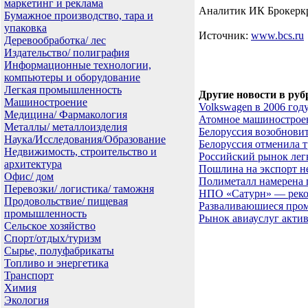
маркетинг и реклама
Аналитик ИК Брокеркр
Бумажное производство, тара и
упаковка
Источник:
www.bcs.ru
Деревообработка/ лес
Издательство/ полиграфия
Информационные технологии,
компьютеры и оборудование
Легкая промышленность
Другие новости в руб
Машиностроение
Volkswagen в 2006 го
Медицина/ Фармакология
Атомное машинострое
Металлы/ металлоизделия
Белоруссия возобновит
Наука/Исследования/Образование
Белоруссия отменила 
Недвижимость, строительство и
Российский рынок лег
архитектура
Пошлина на экспорт н
Офис/ дом
Полиметалл намерена 
Перевозки/ логистика/ таможня
НПО «Сатурн» — реко
Продовольствие/ пищевая
Разваливаюшиеся пром
промышленность
Рынок авиауслуг актив
Сельское хозяйство
Спорт/отдых/туризм
Сырье, полуфабрикаты
Топливо и энергетика
Транспорт
Химия
Экология