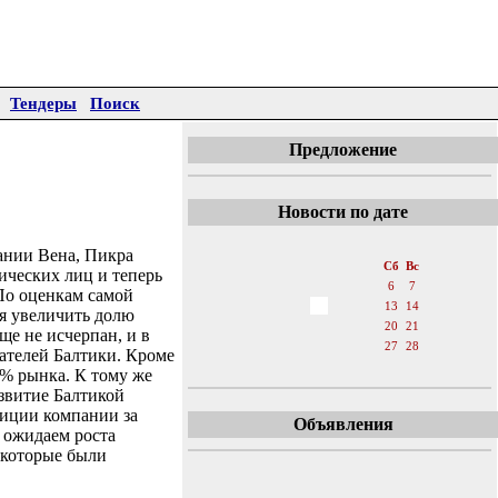
Тендеры
Поиск
Предложение
Новости по дате
«
Январь 2007
»
ании Вена, Пикра
Пн
Вт
Ср
Чт
Пт
Сб
Вс
ических лиц и теперь
1
2
3
4
5
6
7
По оценкам самой
8
9
10
11
12
13
14
ся увеличить долю
15
16
17
18
19
20
21
е не исчерпан, и в
22
23
24
25
26
27
28
ателей Балтики. Кроме
29
30
31
0% рынка. К тому же
звитие Балтикой
зиции компании за
Объявления
 ожидаем роста
 которые были