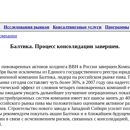
а
Исследования рынков
Консалтинговые услуги
Программы
омпании
Балтика. Процесс консолидации завершен.
 пивоваренных активов холдинга BBH в России завершен.Комп
бря были исключены из Единого государственного реестра юрид
диненной компании Балтика, лидера на российском рынке пива. 
ынке сегодня составляет чуть более 36%, в 2007 году она надеет
тический эффект от слияния четырех пивоваренных компаний ещ
 мы ожидаем увидеть дальнейшее улучшение операционных показ
дистрибуционных систем компания имеет все шансы занять до 4
оссийского рынка пива мы положительно оцениваем активное ра
ия. Строительство нового завода в Западной Сибири усилит по
мы рекомендуем покупать акции Балтики и в ближайшем будущем
и в связи с исчезновением рисков, связанных с консолидацией,
.