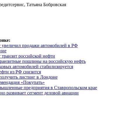
едитсервис, Татьяна Бобровская
рике:
ду увеличил продажи автомобилей в РФ
ние
 транзит российской нефти
транзитные пошлины на российскую нефть
ковых автомобилей стабилизируется
ефти из РФ снизится
получить листинг в Лондоне
мендация «Покупать»
ышленные предприятия в Ставропольском крае
но развивает сегмент деловой авиации