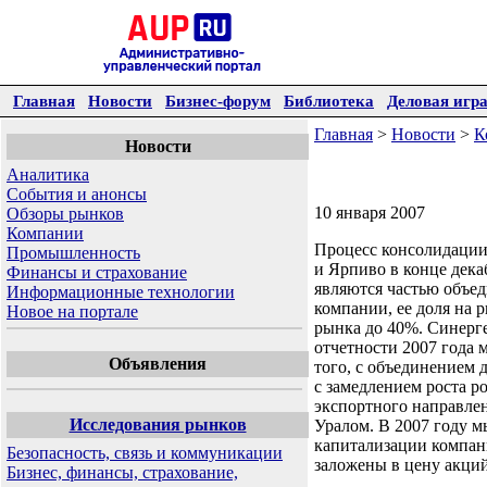
Главная
Новости
Бизнес-форум
Библиотека
Деловая игр
Главная
>
Новости
>
К
Новости
Аналитика
События и анонсы
10 января 2007
Обзоры рынков
Компании
Процесс консолидации
Промышленность
и Ярпиво в конце дека
Финансы и страхование
являются частью объе
Информационные технологии
компании, ее доля на р
Новое на портале
рынка до 40%. Синерге
отчетности 2007 года
Объявления
того, с объединением 
с замедлением роста р
экспортного направлен
Исследования рынков
Уралом. В 2007 году 
капитализации компани
Безопасность, связь и коммуникации
заложены в цену акций
Бизнес, финансы, страхование,