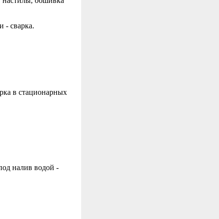
, настилы, обшивка
 - сварка.
рка в стационарных
под налив водой -