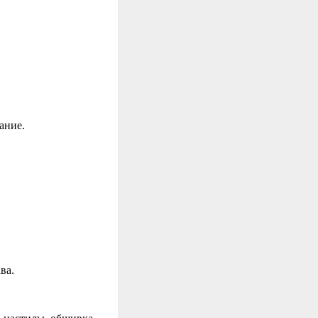
ание.
ва.