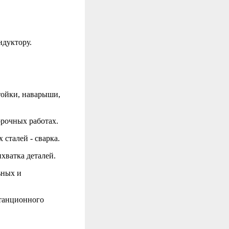
ндуктору.
стойки, наварыши,
орочных работах.
сталей - сварка.
хватка деталей.
ьных и
станционного