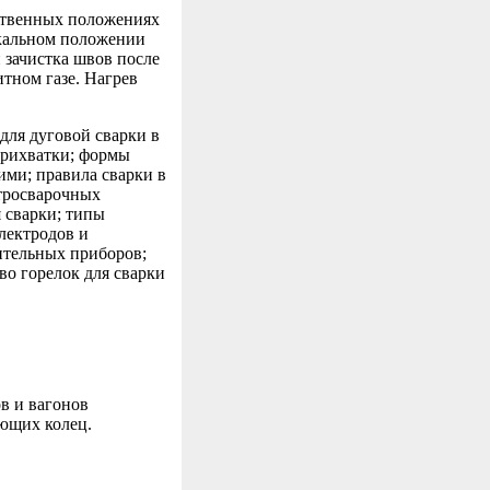
нственных положениях
икальном положении
 зачистка швов после
тном газе. Нагрев
для дуговой сварки в
прихватки; формы
ими; правила сварки в
ктросварочных
 сварки; типы
лектродов и
ительных приборов;
во горелок для сварки
в и вагонов
ющих колец.