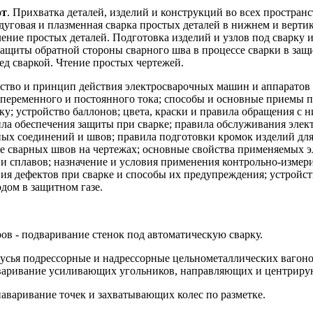
от
. Прихватка деталей, изделий и конструкций во всех простра
 дуговая и плазменная сварка простых деталей в нижнем и верт
ение простых деталей. Подготовка изделий и узлов под сварку и
защиты обратной стороны сварного шва в процессе сварки в защи
ед сваркой. Чтение простых чертежей.
ство и принцип действия электросварочных машин и аппаратов 
переменного и постоянного тока; способы и основные приемы 
ку; устройство баллонов; цвета, краски и правила обращения с н
ила обеспечения защиты при сварке; правила обслуживания эле
ных соединений и швов; правила подготовки кромок изделий для
ие сварных швов на чертежах; основные свойства применяемых э
 и сплавов; назначение и условия применения контрольно-измер
я дефектов при сварке и способы их предупреждения; устройст
дом в защитном газе.
ов - подваривание стенок под автоматическую сварку.
русья подрессорные и надрессорные цельнометаллических вагоно
иваривание усиливающих угольников, направляющих и центриру
наваривание точек и захватывающих колес по разметке.