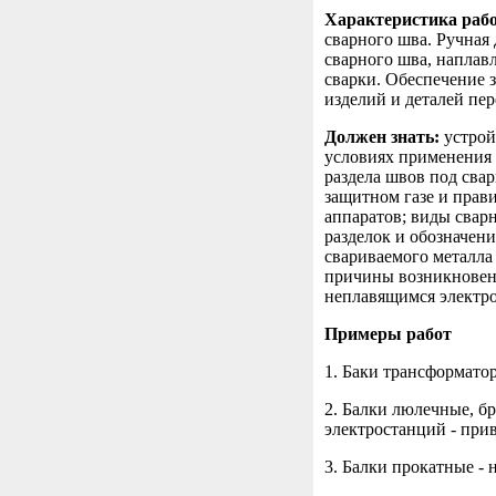
Характеристика раб
сварного шва. Ручная
сварного шва, наплавл
сварки. Обеспечение 
изделий и деталей пер
Должен знать:
устрой
условиях применения 
раздела швов под свар
защитном газе и прав
аппаратов; виды свар
разделок и обозначен
свариваемого металла
причины возникновени
неплавящимся электро
Примеры работ
1. Баки трансформатор
2. Балки люлечные, б
электростанций - пр
3. Балки прокатные - 