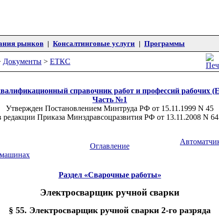
ания рынков
|
Консалтинговые услуги
|
Программы
>
Документы
>
ЕТКС
валификационный справочник работ и профессий рабочих (
Часть №1
Утвержден Постановлением Минтруда РФ от 15.11.1999 N 45
в редакции Приказа Минздравсоцразвития РФ от 13.11.2008 N 64
Автоматчи
Оглавление
 машинах
Раздел «Сварочные работы»
Электросварщик ручной сварки
§ 55. Электросварщик ручной сварки 2-го разряда