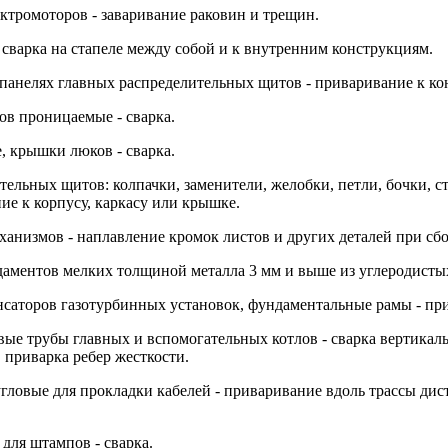
ектромоторов - заваривание раковин и трещин.
 сварка на стапеле между собой и к внутренним конструкциям.
 панелях главных распределительных щитов - приваривание к ко
ов проницаемые - сварка.
, крышки люков - сварка.
тельных щитов: колпачки, заменители, желобки, петли, бочки, 
ие к корпусу, каркасу или крышке.
еханизмов - наплавление кромок листов и других деталей при сб
даментов мелких толщиной металла 3 мм и выше из углеродистых 
саторов газотурбинных установок, фундаментальные рамы - при
ые трубы главных и вспомогательных котлов - сварка вертикал
 приварка ребер жесткости.
угловые для прокладки кабелей - приваривание вдоль трассы ди
 для штампов - сварка.