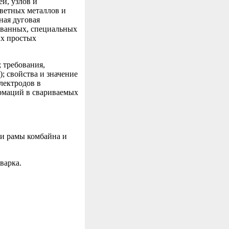
ей, узлов и
цветных металлов и
ная дуговая
рованных, специальных
ых простых
 требования,
; свойства и значение
лектродов в
рмаций в свариваемых
 и рамы комбайна и
варка.