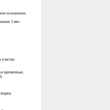
жнем положении.
свыше 3 мм -
 участке
ки временные,
й.
сварки.