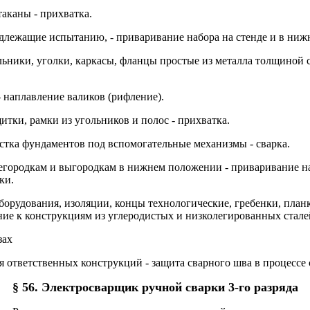
таканы - прихватка.
одлежащие испытанию, - приваривание набора на стенде и в ни
ольники, уголки, каркасы, фланцы простые из металла толщиной 
- наплавление валиков (рифление).
итки, рамки из угольников и полос - прихватка.
истка фундаментов под вспомогательные механизмы - сварка.
регородкам и выгородкам в нижнем положении - приваривание на
ки.
оборудования, изоляции, концы технологические, гребенки, план
ие к конструкциям из углеродистых и низколегированных стале
зах
я ответственных конструкций - защита сварного шва в процессе 
§ 56. Электросварщик ручной сварки 3-го разряда