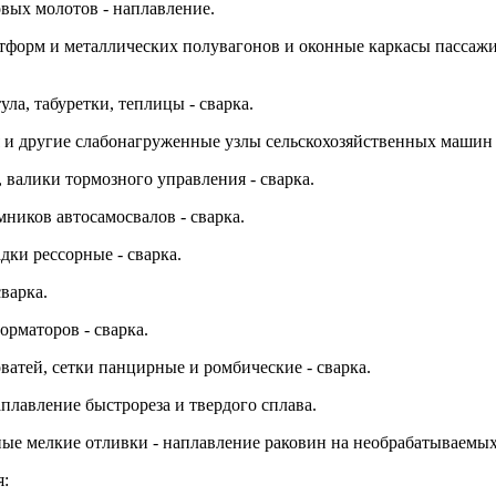
овых молотов - наплавление.
тформ и металлических полувагонов и оконные каркасы пассажи
ула, табуретки, теплицы - сварка.
 и другие слабонагруженные узлы сельскохозяйственных машин -
 валики тормозного управления - сварка.
ников автосамосвалов - сварка.
дки рессорные - сварка.
сварка.
орматоров - сварка.
ватей, сетки панцирные и ромбические - сварка.
аплавление быстрореза и твердого сплава.
ные мелкие отливки - наплавление раковин на необрабатываемых
я: