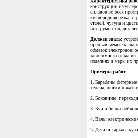
Характеристика раб
конструкций из углер
сплавов во всех прос
кислородная резка, с
сталей, чугуна и цве
инструментов, детале
Должен знать:
устрой
предъявляемые к свар
обмазок электродов; 
зависимости от марок
изделиях и меры их п
Примеры работ
1. Барабаны битерные
хедера, шнеки и жатки
2. Боковины, переход
3. Буи и бочки рейдов
4. Валы электрически
5. Детали каркаса кузо