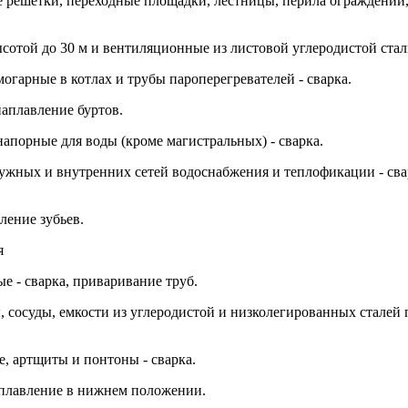
е решетки, переходные площадки, лестницы, перила ограждений
сотой до 30 м и вентиляционные из листовой углеродистой стали
огарные в котлах и трубы пароперегревателей - сварка.
наплавление буртов.
напорные для воды (кроме магистральных) - сварка.
ужных и внутренних сетей водоснабжения и теплофикации - сва
ление зубьев.
я
е - сварка, приваривание труб.
, сосуды, емкости из углеродистой и низколегированных сталей 
е, артщиты и понтоны - сварка.
наплавление в нижнем положении.