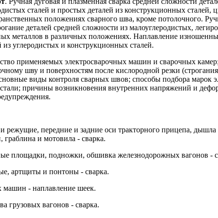
от
. Ручная дуговая и плазменная сварка средней сложности детал
одистых сталей и простых деталей из конструкционных сталей, 
транственных положениях сварного шва, кроме потолочного. Руч
трогание деталей средней сложности из малоуглеродистых, леги
тных металлов в различных положениях. Наплавление изношенн
й из углеродистых и конструкционных сталей.
ство применяемых электросварочных машин и сварочных камер;
очному шву и поверхностям после кислородной резки (строгания)
основные виды контроля сварных швов; способы подбора марок э
 стали; причины возникновения внутренних напряжений и дефо
редупреждения.
 и режущие, передние и задние оси тракторного прицепа, дышла
, граблина и мотовила - сварка.
ные площадки, подножки, обшивка железнодорожных вагонов - с
ые, артщиты и понтоны - сварка.
х машин - наплавление шеек.
ва грузовых вагонов - сварка.