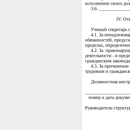
исполнении своих дол
3.6. ______________
IV. Ответст
Ученый секретарь не
4.1. За ненадлежаще
обязанностей, преду
пределах, определенн
4.2. За правонаруше
деятельности - в пр
гражданским законода
4.3. За причинение 
трудовым и гражданск
Должностная инструк
(наиме
___________________
номер и дата докуме
Руководитель струк
_________
(под
" " ______