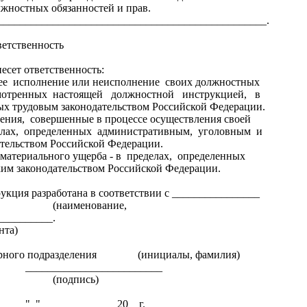
жностных обязанностей и прав.
________________________________________________.
венность
сет ответственность:
е исполнение или неисполнение своих должностных
смотренных настоящей должностной инструкцией, в
ых трудовым законодательством Российской Федерации.
ния, совершенные в процессе осуществления своей
еделах, определенных административным, уголовным и
тельством Российской Федерации.
материального ущерба - в пределах, определенных
им законодательством Российской Федерации.
ция разработана в соответствии с ________________
нование,
__________.
нта)
турного подразделения (инициалы, фамилия)
________________
пись)
_______ 20__г.