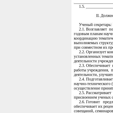
___________________
1.5. ______________
II. Должностны
Ученый секретарь:
2.1. Возглавляет по
годовым планам научн
координацию темати
выполняемых структу
при совместном их пр
2.2. Организует кон
установленных темат
деятельности учрежде
2.3. Обеспечивает к
работы учреждения,
деятельности, улучше
2.4. Подготавлива
научно-технического 
осуществление приня
2.5. Рассматривает 
присвоением ученых с
2.6. Готовит предл
обеспечивает их реце
совещаний, семинаров