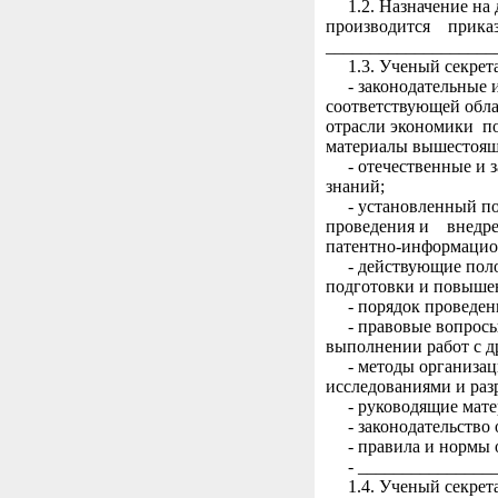
1.2. Назначение на д
производится прика
___________________
1.3. Ученый секрета
- законодательные 
соответствующей обла
отрасли экономики 
материалы вышестоящ
- отечественные и з
знаний;
- установленный пор
проведения и внедр
патентно-информацио
- действующие полож
подготовки и повыше
- порядок проведения
- правовые вопросы
выполнении работ с д
- методы организаци
исследованиями и раз
- руководящие матер
- законодательство о
- правила и нормы о
- _________________
1.4. Ученый секрета