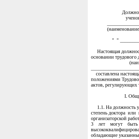
М.П
Должностная 
ученого сек
________________
(наименование орга
" " ____________
Настоящая должност
основании трудового 
(наименование 
____________________
составлена настояща
положениями Трудово
актов, регулирующих 
I. Общие по
1.1. На должность уч
степень доктора или
организаторской работ
3 лет могут быть
высококвалифициров
обладающие указанны