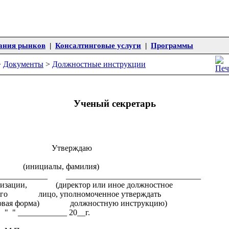
ания рынков
|
Консалтинговые услуги
|
Программы
>
Документы
>
Должностные инструкции
Ученый секретарь
рждаю
ы, фамилия)
_____________ _________________________________
анизации, (директор или иное должностное
, его лицо, уполномоченное утверждать
авовая форма) должностную инструкцию)
______ 20__г.