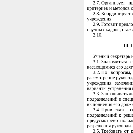
2.7. Организует пр
критериев и методов 
2.8. Координирует д
учреждения.
2.9. Готовит предл
научных кадров, стаж
2.10. _____________
III. Пра
Ученый секретарь и
3.1. Знакомиться с
касающимися его деят
3.2. По вопросам, 
рассмотрение руков
учреждения, замечани
варианты устранения 
3.3. Запрашивать ли
подразделений и спе
выполнения его должн
3.4. Привлекать сп
подразделений к ре
предусмотрено положе
разрешения руководит
3.5. Требовать от р