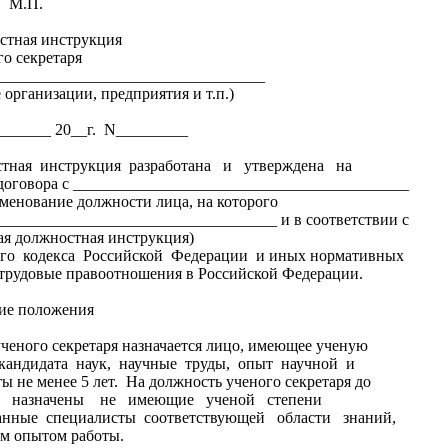
.
инструкция
ретаря
______________________________
низации, предприятия и т.п.)
__ 20__г. N_________
ная инструкция разработана и утверждена на
договора с __________________________________________
должности лица, на которого
__________________________________ и в соответствии с
я должностная инструкция)
го кодекса Российской Федерации и иных нормативных
трудовые правоотношения в Российской Федерации.
ложения
еного секретаря назначается лицо, имеющее ученую
 кандидата наук, научные труды, опыт научной и
ы не менее 5 лет. На должность ученого секретаря до
 назначены не имеющие ученой степени
анные специалисты соответствующей области знаний,
м опытом работы.