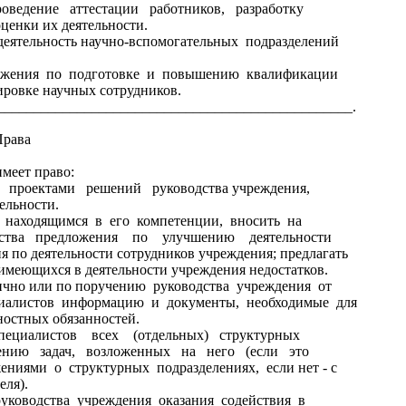
оведение аттестации работников, разработку
оценки их деятельности.
еятельность научно-вспомогательных подразделений
ожения по подготовке и повышению квалификации
ировке научных сотрудников.
________________________________________________.
ва
меет право:
 проектами решений руководства учреждения,
ельности.
находящимся в его компетенции, вносить на
одства предложения по улучшению деятельности
я по деятельности сотрудников учреждения; предлагать
имеющихся в деятельности учреждения недостатков.
чно или по поручению руководства учреждения от
циалистов информацию и документы, необходимые для
остных обязанностей.
ециалистов всех (отдельных) структурных
шению задач, возложенных на него (если это
ниями о структурных подразделениях, если нет - с
еля).
уководства учреждения оказания содействия в