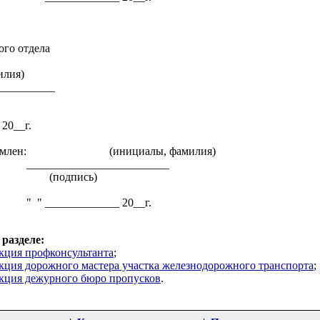
ого отдела
лия)
__________
20__г.
знакомлен: (инициалы, фамилия)
________________
пись)
_______ 20__г.
разделе:
кция профконсультанта
;
кция дорожного мастера участка железнодорожного транспорта
;
кция дежурного бюро пропусков
.