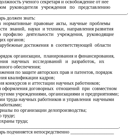
олжность ученого секретаря и освобождение от нее
зом руководителя учреждения по представлению
_____________________________________________________.
рь должен знать:
и нормативные правовые акты, научные проблемы
сти знаний, науки и техники, направления развития
по профилю деятельности учреждения, руководящие
их органов;
арубежные достижения в соответствующей области
ядок организации, планирования и финансирования,
ения научных исследований и разработок, их
нного обеспечения;
ения по защите авторских прав и патентов, порядок
ния квалификации кадров;
 конкурсов и аттестации научных работников;
 оформления договорных отношений при совместном
ругими учреждениями, организациями и предприятиями;
и труда научных работников и управления научными
работками;
иалы по организации делопроизводства;
 труде;
храны труда;
________________________________________________.
рь подчиняется непосредственно __________________