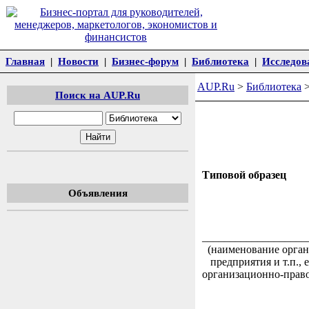
Главная
|
Новости
|
Бизнес-форум
|
Библиотека
|
Исследов
AUP.Ru
>
Библиотека
Поиск на AUP.Ru
Типовой образец
Объявления
Утве
(инициал
__________________
(наименование орг
предприятия и т.п.
организационно-пр
" " ______