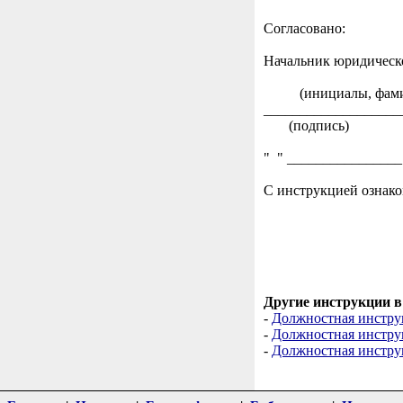
Согласовано:
Начальник юридическ
(инициалы, фами
___________________
(подпись)
" " ________________ 
С инструкцией о
_________
(под
" " ______
Другие инструкции в 
-
Должностная инстру
-
Должностная инстру
-
Должностная инстру