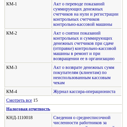
КМ-1
Акт о переводе показаний
суммирующих денежных
счетчиков на нули и регистрации
контрольных счетчиков
контрольно-кассовой машины
КМ-2
Акт о снятии показаний
контрольных и суммирующих
денежных счетчиков при сдаче
(отправке) контрольно-кассовой
машины в ремонт и при
возвращении ее в организацию
КМ-3
Акт о возврате денежных сумм
покупателям (клиентам) по
неиспользованным кассовым
чекам
КМ-4
Журнал кассира-операциониста
Смотреть все
15
Налоговая отчетность
КНД-1110018
Сведения о среднесписочной
численности работников за