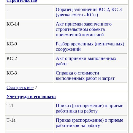
Строительство
-
Образец заполнения КС-2, КС-3
(увязка смета - КСы)
КС-14
Акт приемки законченного
строительством объекта
приемочной комиссией
КС-9
Разбор временных (нетитульных)
сооружений
КС-2
Акт о приемки выполненных
работ
КС-3
Справка о стоимости
выполненных работ и затрат
Смотреть все
7
Учет труда и его оплата
Т-1
Приказ (распоряжение) о приеме
работника на работу
Т-1а
Приказ (распоряжение) о приеме
работников на работу