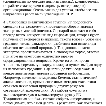
(специалисты по методам анализа данных), компьютерная,
по работе с экспертами (например, интервьюеров),
организационная. Очень важно для успеха, чтобы все эти
направления работ были утверждены ЛПР.
4)
Разработка
аналитической группой РГ подробного
сценария (т.е.
регламента
) проведения сбора и анализа
экспертных мнений (оценок). Сценарий включает в себя
прежде всего конкретный вид информации, которая будет
получена от экспертов (например, тексты (слова), условные
градации, числа, ранжировки, разбиения или иные виды
объектов нечисловой природы ). Так, довольно часто
экспертов просят высказаться в свободной форме, ответив
при этом на некоторые количество заранее
сформулированных вопросов. Кроме того, их просят
заполнить формальную карту, в каждом пункте выбрав одну
из нескольких градаций. Сценарий должен содержать и
конкретные методы анализа собранной информации.
Например, вычисление медианы Кемени, статистический
анализ люсианов, применение иных методов статистики
объектов нечисловой природы и других разделов
современной эконометрики. Эта работа ложится на
эконометрическую и компьютерную группу РГ.
Традиционная ошибка - сначала собрать информацию, а
потом думать, что с ней делать. В результате, как показывает