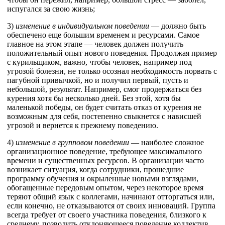
испугался за свою жизнь;
3)
изменение в индивидуальном поведении
— должно быть
обеспечено еще большим временем и ресурсами. Самое
главное на этом этапе — человек должен получить
положительный опыт нового поведения. Продолжая пример
с курильщиком, важно, чтобы человек, например под
угрозой болезни, не только осознал необходимость порвать с
пагубной привычкой, но и получил первый, пусть и
небольшой, результат. Например, смог продержаться без
курения хотя бы несколько дней. Без этой, хотя бы
маленькой победы, он будет считать отказ от курения не
возможным для себя, постепенно свыкнется с нависшей
угрозой и вернется к прежнему поведению.
4)
изменение в групповом поведении
— наиболее сложное
организационное поведение, требующее максимального
времени и существенных ресурсов. В организации часто
возникает ситуация, когда сотрудники, прошедшие
программу обучения и окрыленные новыми взглядами,
обогащенные передовым опытом, через некоторое время
теряют общий язык с коллегами, начинают отторгаться или,
если конечно, не отказываются от своих инноваций. Группа
всегда требует от своего участника поведения, близкого к
среднему, позволить отклоняющееся поведение коллектив