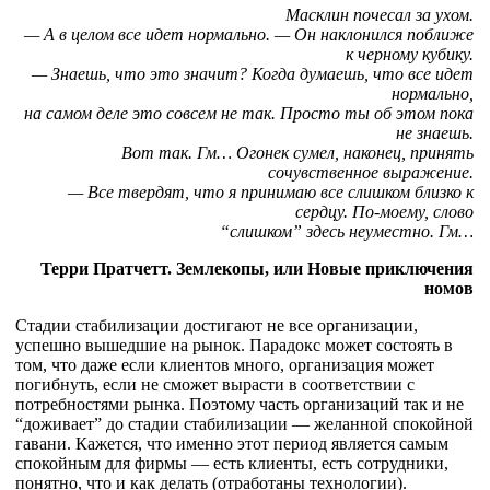
Масклин почесал за ухом.
— А в целом все идет нормально. — Он наклонился поближе
к черному кубику.
— Знаешь, что это значит? Когда думаешь, что все идет
нормально,
на самом деле это совсем не так. Просто ты об этом пока
не знаешь.
Вот так. Гм… Огонек сумел, наконец, принять
сочувственное выражение.
— Все твердят, что я принимаю все слишком близко к
сердцу. По-моему, слово
“слишком” здесь неуместно. Гм…
Терри Пратчетт. Землекопы, или Новые приключения
номов
Стадии стабилизации достигают не все организации,
успешно вышедшие на рынок. Парадокс может состоять в
том, что даже если клиентов много, организация может
погибнуть, если не сможет вырасти в соответствии с
потребностями рынка. Поэтому часть организаций так и не
“доживает” до стадии стабилизации — желанной спокойной
гавани. Кажется, что именно этот период является самым
спокойным для фирмы — есть клиенты, есть сотрудники,
понятно, что и как делать (отработаны технологии).